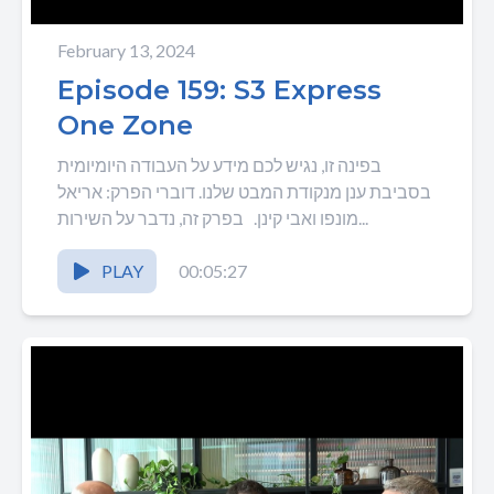
February 13, 2024
Episode 159: S3 Express
One Zone
בפינה זו, נגיש לכם מידע על העבודה היומיומית
בסביבת ענן מנקודת המבט שלנו. דוברי הפרק: אריאל
מונפו ואבי קינן. בפרק זה, נדבר על השירות...
PLAY
00:05:27