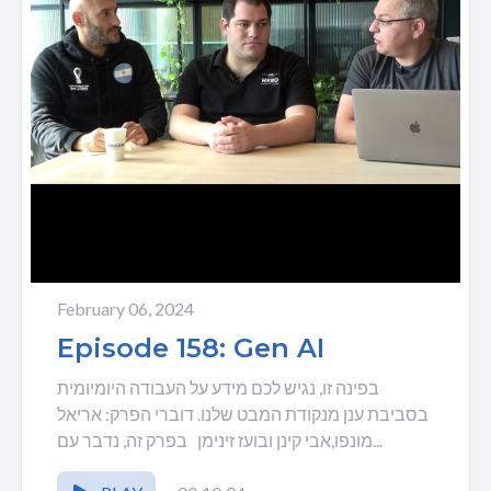
February 06, 2024
Episode 158: Gen AI
בפינה זו, נגיש לכם מידע על העבודה היומיומית
בסביבת ענן מנקודת המבט שלנו. דוברי הפרק: אריאל
מונפו,אבי קינן ובועז זינימן בפרק זה, נדבר עם...