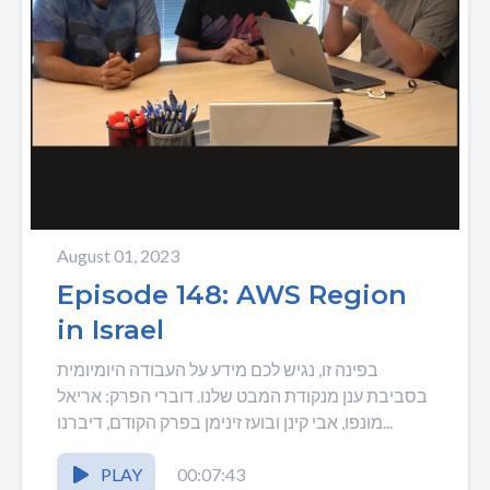
August 01, 2023
Episode 148: AWS Region
in Israel
בפינה זו, נגיש לכם מידע על העבודה היומיומית
בסביבת ענן מנקודת המבט שלנו. דוברי הפרק: אריאל
מונפו, אבי קינן ובועז זינימן בפרק הקודם, דיברנו...
PLAY
00:07:43