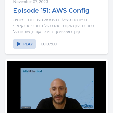
November 07, 2023
Episode 151: AWS Config
בפינה זו, נגיש לכם מידע על העבודה היומיומית
בסביבת ענן מנקודת המבט שלנו. דוברי הפרק: אבי
קינן ובועז זינימן. בפרק הקודם, שוחחנו על
התאוששות...
PLAY
00:07:00