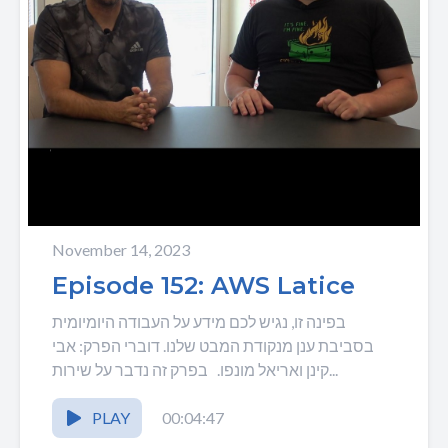
November 14, 2023
Episode 152: AWS Latice
בפינה זו, נגיש לכם מידע על העבודה היומיומית
בסביבת ענן מנקודת המבט שלנו. דוברי הפרק: אבי
קינן ואריאל מונפו. בפרק זה נדבר על שירות...
PLAY
00:04:47