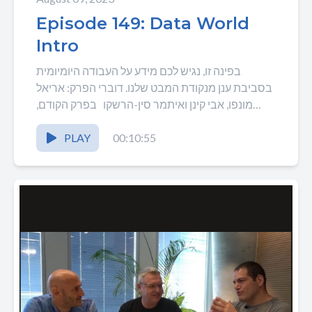
Episode 149: Data World
Intro
בפינה זו, נגיש לכם מידע על העבודה היומיומית
בסביבת ענן מנקודת המבט שלנו. דוברי הפרק: אריאל
מונפו, אבי קינן ואיתמר סין-הרשקו בפרק הקודם,
דיברנו...
PLAY
00:10:55