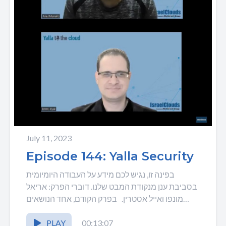
July 11, 2023
Episode 144: Yalla Security
בפינה זו, נגיש לכם מידע על העבודה היומיומית
בסביבת ענן מנקודת המבט שלנו. דוברי הפרק: אריאל
מונפו ואייל אסטרין. בפרק הקודם, אחד הנושאים
שהכי...
PLAY
00:13:07