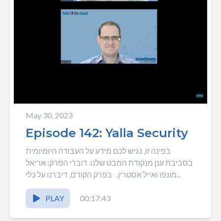
May 30, 2023
Episode 142: Yalla Security
בפינה זו, נגיש לכם מידע על העבודה היומיומית
בסביבת ענן מנקודת המבט שלנו. דוברי הפרק: אריאל
מונפו ואייל אסטרין. בפרק הקודם, דיברנו על כלי...
PLAY
00:17:43