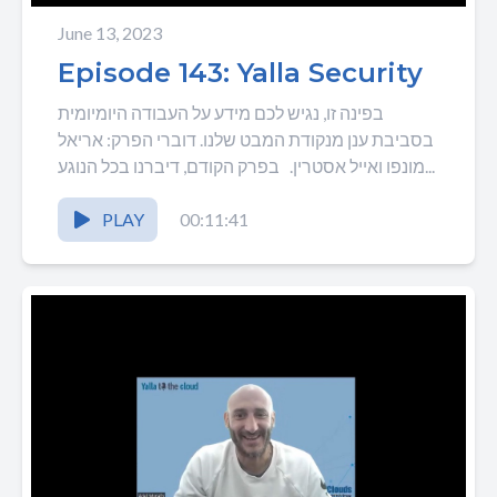
June 13, 2023
Episode 143: Yalla Security
בפינה זו, נגיש לכם מידע על העבודה היומיומית
בסביבת ענן מנקודת המבט שלנו. דוברי הפרק: אריאל
מונפו ואייל אסטרין. בפרק הקודם, דיברנו בכל הנוגע...
PLAY
00:11:41