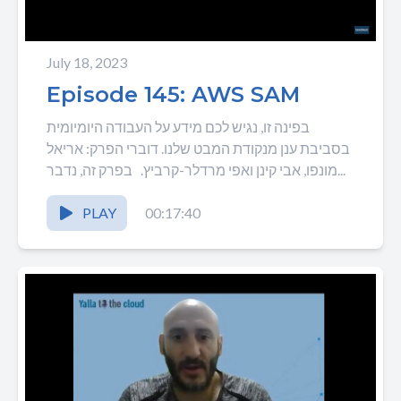
July 18, 2023
Episode 145: AWS SAM
בפינה זו, נגיש לכם מידע על העבודה היומיומית
בסביבת ענן מנקודת המבט שלנו. דוברי הפרק: אריאל
מונפו, אבי קינן ואפי מרדלר-קרביץ. בפרק זה, נדבר...
PLAY
00:17:40