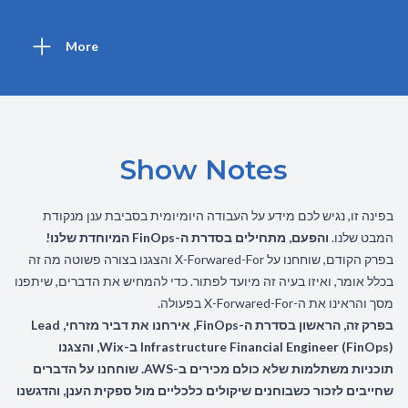
More
Show Notes
בפינה זו, נגיש לכם מידע על העבודה היומיומית בסביבת ענן מנקודת
המבט שלנו.
והפעם, מתחילים בסדרת ה-FinOps המיוחדת שלנו!
בפרק הקודם,
שוחחנו על X-Forwared-For והצגנו בצורה פשוטה מה זה
בכלל אומר, ואיזו בעיה זה מיועד לפתור. כדי להמחיש את הדברים, שיתפנו
מסך והראינו את ה-X-Forwared-For בפעולה.
בפרק זה, הראשון בסדרת ה-FinOps, אירחנו את דביר מזרחי, Lead
Infrastructure Financial Engineer (FinOps) ב-Wix, והצגנו
תוכניות משתלמות שלא כולם מכירים ב-AWS. שוחחנו על הדברים
שחייבים לזכור כשבוחנים שיקולים כלכליים מול ספקית הענן, והדגשנו