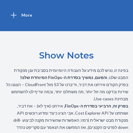
More
Show Notes
בפינה זו, נגיש לכם מידע על העבודה היומיומית בסביבת ענן מנקודת
המבט שלנו.
והפעם, נמשיך בסדרת ה-FinOps המיוחדת שלנו!
בפרק הקודם
אירחנו את דביר, ודיברנו על S3 מול CloudFront – הצגנו כל
שירות ובדקנו מה זול יותר, מה משתלם יותר, ובמה עדיף לנו להשתמש
מבחינת Use-cases.
בפרק זה, הרביעי בסדרת ה-FinOps,
אירחנו (איך לא) – את דביר,
ושוחחנו על Cost Explorer API. אבי הציג כיצד ומדוע רוכשים API
מנקודת מבט ישראלית (רמז: האפשרות שהשירות מקנה לביצוע drill-
down לפרטים הקטנים), ואז המחשנו את הנאמר עם סקריפט נהדר