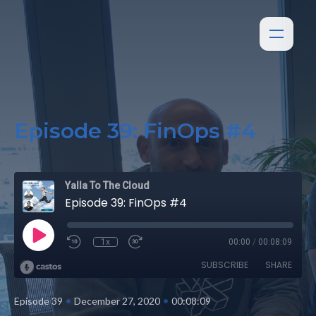
Episode 39: FinOps #4
Yalla To The Cloud
Episode 39: FinOps #4
1x
00:00
/
00:08:09
SUBSCRIBE
SHARE
•
•
Episode 39
December 27, 2020
00:08:09