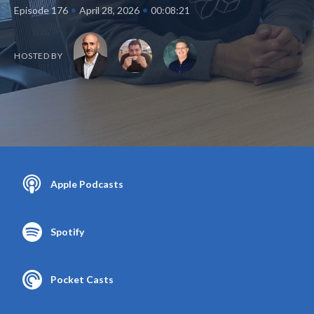
•
•
Episode 176
April 28, 2026
00:08:21
HOSTED BY
Apple Podcasts
Spotify
Pocket Casts