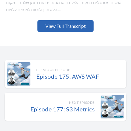
אנשים מסתכלים במקום הלא נכון או מבזבזים את הזמן שלהם במקום
הלא נכון ולנסות לצמצם עלויות.
[00:00:54] אז מה התמחור בעצם של לוגים? זה קצת טריקי וזה קצת
View Full Transcript
מבלבל, אנחנו תכף ניכנס לעומק של הדברים. אז קודם כל, עצם הכתיבה
של הלוג, כשאני כותב לקלאוד וואץ', אני משלם 50 סנט לג'יגה, שזה המון,
זה קצת יותר מ-500 דולר לטרה, זה המון, חברות מוציאות על זה הון של
כסף. שימו לב שאני מדבר על הstandard tier, יש גם מין frequent
access, tier שעולה חצי, שזה עדיין המון, גם 250 דולר זה הרבה מאוד
כסף לטרה, וה-infrequent access זה נטו לאחסון של לוגים, אני לא יכול
PREVIOUS EPISODE
לעשות איתו כלום אחר כך חוץ מלתשאל אותם.
Episode 175: AWS WAF
[00:01:39] כשבסטנדרט יש לי המון המון פיצ'רים שאני יכול לעשות על
גבי הסטנדרט, אני אתעסק בזה בפרק אחר, אבל... רוב האנשים
משתמשים היום בסטנדרט.
NEXT EPISODE
Episode 177: S3 Metrics
[00:01:48] אז עצם הכתיבה של הלוג עולה לי 500 דולר לטרה, כשהלוג
הוא בכתב כמו שהוא, הוא לא דחוס.