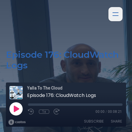
Episode 176: CloudWatch
Logs
Yalla To The Cloud
Episode 176: CloudWatch Logs
1x
00:00
/
00:08:21
SUBSCRIBE
SHARE